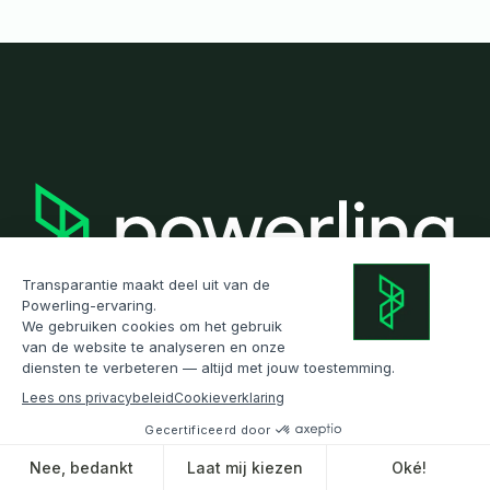
Bedrijf
Kantoren
Certificeringen
Blog
Blijf een stap voor
Meld u aan voor onze nieuwsbrief voor
OXO wordt Powerling
inzichten, tips en trends die iedereen
Lees de aankondiging
aanspreken. Abonneer u vandaag nog!