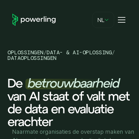
NL
OPLOSSINGEN
/
DATA- & AI-OPLOSSING
/
DATAOPLOSSINGEN
De
betrouwbaarheid
van AI staat of valt met
de data en evaluatie
erachter
Naarmate organisaties de overstap maken van