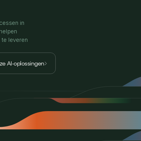
ocessen in
 helpen
 te leveren
nze AI-oplossingen