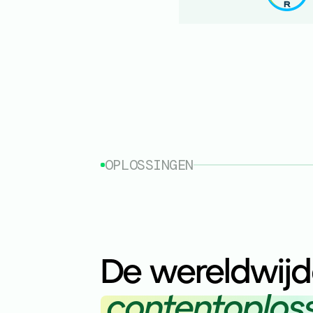
OPLOSSINGEN
De wereldwij
contentoplos