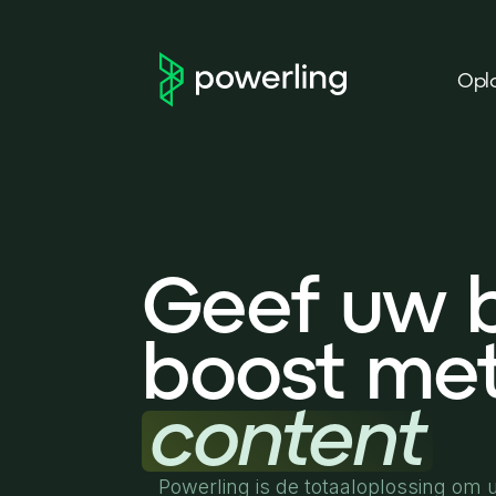
Opl
Geef uw b
boost met
content
Powerling is de totaaloplossing om 