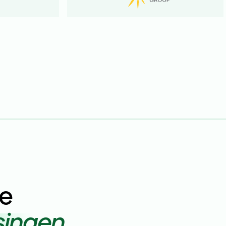
de
singen