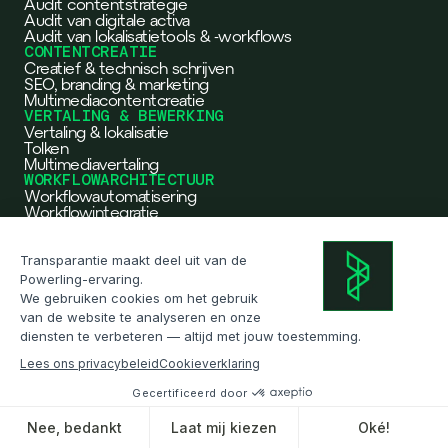
Audit contentstrategie
Audit van digitale activa
Audit van lokalisatietools & -workflows
CONTENTCREATIE
Creatief & technisch schrijven
SEO, branding & marketing
Multimediacontentcreatie
VERTALING & BEWERKING
Vertaling & lokalisatie
Tolken
Multimediavertaling
WORKFLOWARCHITECTUUR
Workflowautomatisering
Workflowintegratie
DATA & AI
Dataoplossingen
AI-oplossingen: JERO
SECTOREN
Retail & e-commerce
Medische & farmaceutische sector
Maakindustrie
Reizen & horeca
Bankwezen & financiën
OXO wordt Powerling
Technologie & software
Publieke sector & overheid
Lees de aankondiging
Defensie
Juridische sector