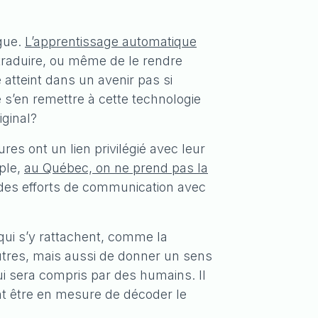
ngue.
L’apprentissage automatique
 traduire, ou même de le rendre
 atteint dans un avenir pas si
de s’en remettre à cette technologie
iginal?
res ont un lien privilégié avec leur
mple,
au Québec, on ne prend pas la
te des efforts de communication avec
qui s’y rattachent, comme la
 autres, mais aussi de donner un sens
i sera compris par des humains. Il
vent être en mesure de décoder le