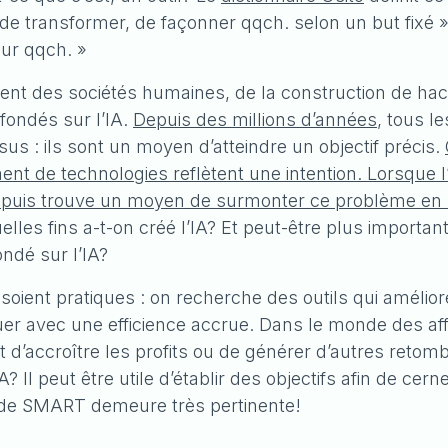
 de transformer, de façonner qqch. selon un but fixé
sur qqch. »
ment des sociétés humaines, de la construction de hac
 fondés sur l’IA.
Depuis des millions d’années
, tous l
us : ils sont un moyen d’atteindre un objectif précis.
ent de technologies reflètent une intention. Lorsque 
on, puis trouve un moyen de surmonter ce problème en
lles fins a-t-on créé l’IA? Et peut-être plus importan
ondé sur l’IA?
oient pratiques : on recherche des outils qui amélioren
ctuer avec une efficience accrue. Dans le monde des af
t d’accroître les profits ou de générer d’autres reto
’IA? Il peut être utile d’établir des objectifs afin de c
thode SMART demeure très pertinente!