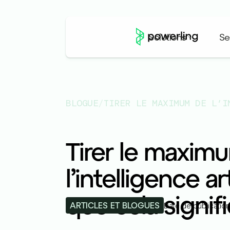
Solutions
Se
BLOGUE
/
Tirer le maxim
l’intelligence ar
que cela signifi
ARTICLES ET BLOGUES
Date de publication