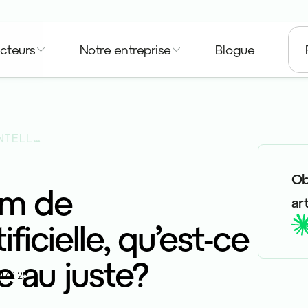
cteurs
Notre entreprise
Blogue
TIRER LE MAXIMUM DE L’INTELLIGENCE ARTIFICIELLE, QU’EST-CE QUE CELA SIGNIFIE AU JUSTE?
Ob
um de
art
tificielle, qu’est-ce
e au juste?
17.2.25