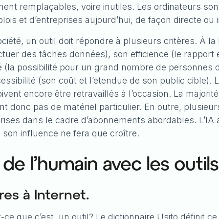
ement remplaçables, voire inutiles. Les ordinateurs son
is et d’entreprises aujourd’hui, de façon directe ou i
été, un outil doit répondre à plusieurs critères. À la 
ectuer des tâches données), son efficience (le rapport 
lité (la possibilité pour un grand nombre de personnes d
sibilité (son coût et l’étendue de son public cible). L
vent encore être retravaillés à l’occasion. La majorité
t donc pas de matériel particulier. En outre, plusieurs
reprises dans le cadre d’abonnements abordables. L’IA
 son influence ne fera que croître.
 de l’humain avec les outils
es à Internet.
ce que c’est, un outil? Le
dictionnaire Usito
définit c