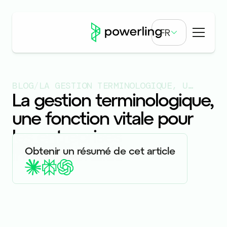
FR
BLOG
/
LA GESTION TERMINOLOGIQUE, UNE FONCTION VITALE POUR LES ENTREPRISES INTERNATIONALES
La gestion terminologique,
une fonction vitale pour
les entreprises
internationales
Publié le
12.7.24
Obtenir un résumé de cet article
ARTICLES & BLOGS